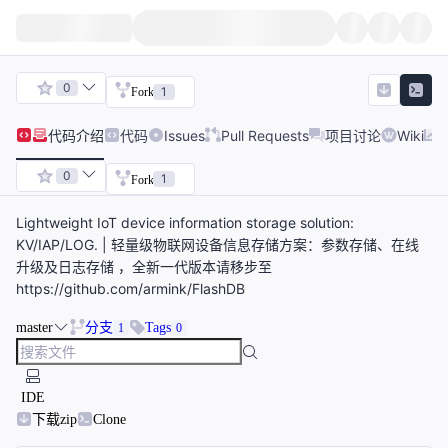
0
1
Fork
代码
介绍
代码
Issues
Pull Requests
项目讨论
Wiki
0
1
Fork
Lightweight IoT device information storage solution:
KV/IAP/LOG. | 轻量级物联网设备信息存储方案：参数存储、在线
升级及日志存储 ，全新一代版本请移步至
https://github.com/armink/FlashDB
master
分支
Tags
1
0
IDE
下载zip
Clone