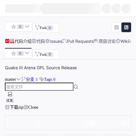
0
0
Fork
代码
介绍
代码
Issues
Pull Requests
项目讨论
Wiki
0
0
Fork
Quake III Arena GPL Source Release
master
分支
Tags
1
0
IDE
下载zip
Clone