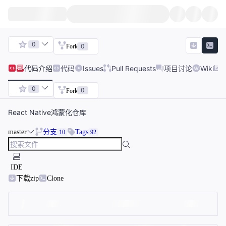
0
0
Fork
代码
介绍
代码
Issues
Pull Requests
项目讨论
Wiki
0
0
Fork
React Native鸿蒙化仓库
master
分支
Tags
10
92
IDE
下载zip
Clone