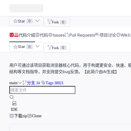
Star
0
0
Fork
代码
介绍
代码
Issues
Pull Requests
项目讨论
Wiki
Star
0
0
Fork
用户可通过该项目获取浏览器核心代码，用于构建更安全、快速、
结构等文档指导，并支持提交bug反馈。【此简介由AI生成】
main
分支
Tags
34
38923
IDE
下载zip
Clone