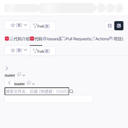
0
0
Fork
代码
介绍
代码
Issues
3
Pull Requests
Actions
项目讨
0
0
Fork
master
master