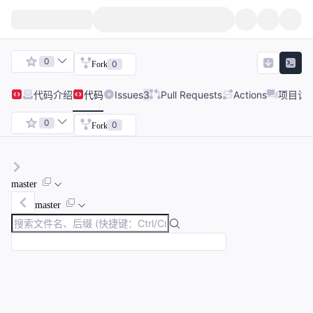
0
0
Fork
代码
介绍
代码
Issues
3
Pull Requests
Actions
项目讨
0
0
Fork
master
master