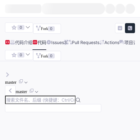
0
0
Fork
代码
介绍
代码
Issues
3
Pull Requests
Actions
项目讨
0
0
Fork
master
master