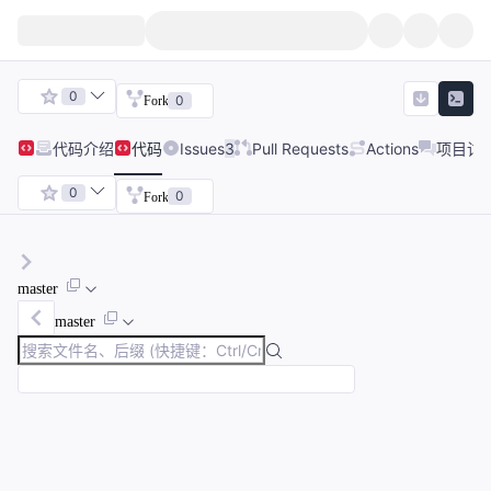
0
0
Fork
代码
介绍
代码
Issues
3
Pull Requests
Actions
项目讨
0
0
Fork
master
master