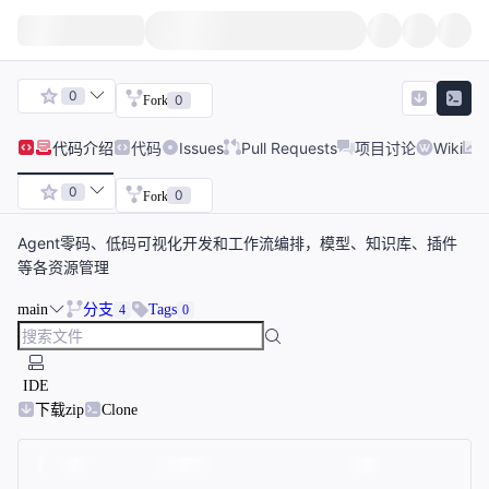
0
0
Fork
代码
介绍
代码
Issues
Pull Requests
项目讨论
Wiki
0
0
Fork
Agent零码、低码可视化开发和工作流编排，模型、知识库、插件
等各资源管理
main
分支
Tags
4
0
IDE
下载zip
Clone