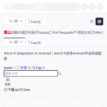
0
0
Fork
代码
介绍
代码
Issues
Pull Requests
项目讨论
Wiki
0
0
Fork
ArkUI-X adaptation to Android | ArkUI-X支持Android平台的适配
层
master
分支
Tags
71
5
IDE
下载zip
Clone