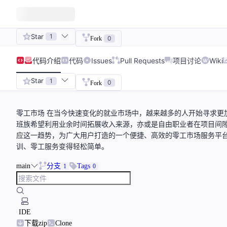
Star
1
0
Fork
代码
介绍
代码
Issues
Pull Requests
项目讨论
Wiki
Star
1
0
Fork
零工市场 在当今快速变化的就业市场中，越来越多的人开始寻求更
班族希望利用业余时间拓展收入来源，亦或是自由职业者在项目间
应这一趋势，为广大用户打造的一个便捷、高效的零工市场服务平
训、零工服务变得轻松简单。
main
分支
Tags
1
0
IDE
下载zip
Clone