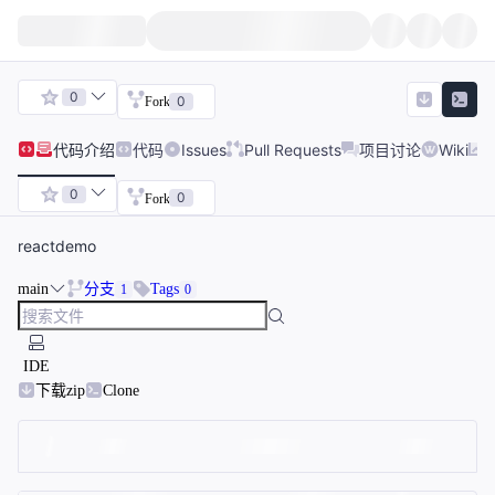
0
0
Fork
代码
介绍
代码
Issues
Pull Requests
项目讨论
Wiki
0
0
Fork
reactdemo
main
分支
Tags
1
0
IDE
下载zip
Clone