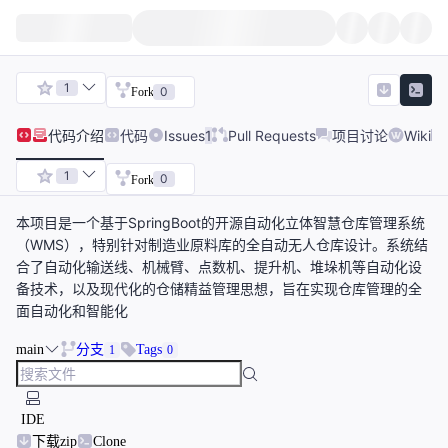
1
0
Fork
代码
介绍
代码
Issues
1
Pull Requests
项目讨论
Wiki
1
0
Fork
本项目是一个基于SpringBoot的开源自动化立体智慧仓库管理系统
（WMS），特别针对制造业原料库的全自动无人仓库设计。系统结
合了自动化输送线、机械臂、点数机、提升机、堆垛机等自动化设
备技术，以及现代化的仓储精益管理思想，旨在实现仓库管理的全
面自动化和智能化
main
分支
Tags
1
0
IDE
下载zip
Clone