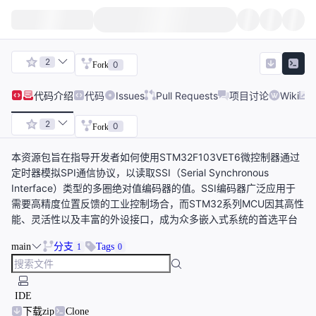
2
0
Fork
代码
介绍
代码
Issues
Pull Requests
项目讨论
Wiki
2
0
Fork
本资源包旨在指导开发者如何使用STM32F103VET6微控制器通过
定时器模拟SPI通信协议，以读取SSI（Serial Synchronous
Interface）类型的多圈绝对值编码器的值。SSI编码器广泛应用于
需要高精度位置反馈的工业控制场合，而STM32系列MCU因其高性
能、灵活性以及丰富的外设接口，成为众多嵌入式系统的首选平台
main
分支
Tags
1
0
IDE
下载zip
Clone