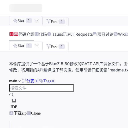
Star
1
1
Fork
代码
介绍
代码
Issues
Pull Requests
项目讨论
Wiki
Star
1
1
Fork
本仓库提供了一个基于BlueZ 5.50修改的GATT API库资源文
修改，将用到的API编译成了静态库。使用前请仔细阅读`readme.t
main
分支
Tags
1
0
IDE
下载zip
Clone