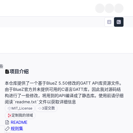
些
项目介绍
本仓库提供了一个基于BlueZ 5.50修改的GATT API库资源文件。
由于BlueZ官方并未提供可用的C语言GATT库，因此我对源码结
构进行了一些修改，将用到的API编译成了静态库。使用前请仔细
阅读`readme.txt`文件以获取详细信息
MIT_License
3
提交数
定制我的领域
README
规则集