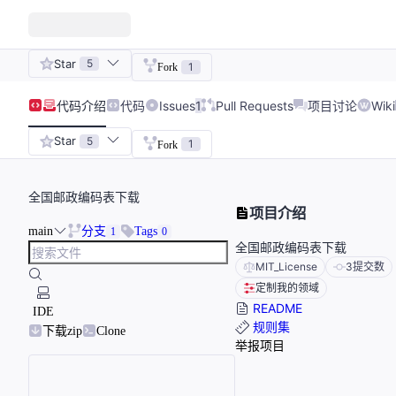
Star
5
1
Fork
代码
介绍
代码
Issues
1
Pull Requests
项目讨论
Wiki
Star
5
1
Fork
全国邮政编码表下载
项目介绍
main
分支
Tags
1
0
全国邮政编码表下载
MIT_License
3
提交数
定制我的领域
README
IDE
规则集
下载zip
Clone
举报项目