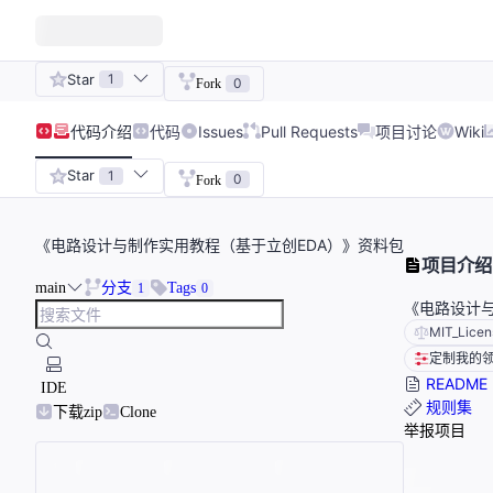
Star
1
0
Fork
代码
介绍
代码
Issues
Pull Requests
项目讨论
Wiki
Star
1
0
Fork
《电路设计与制作实用教程（基于立创EDA）》资料包
项目介绍
main
分支
Tags
1
0
《电路设计与
MIT_Licen
定制我的
README
IDE
规则集
下载zip
Clone
举报项目