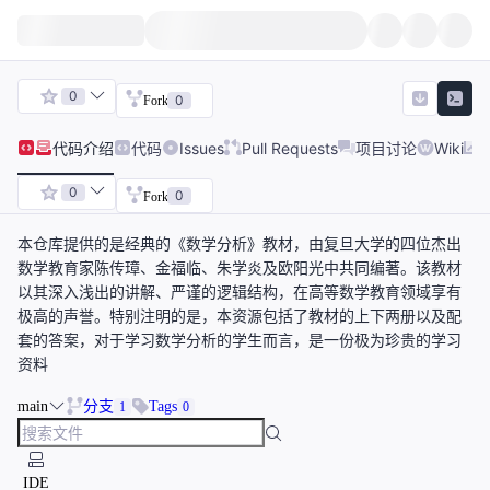
0
0
Fork
代码
介绍
代码
Issues
Pull Requests
项目讨论
Wiki
0
0
Fork
本仓库提供的是经典的《数学分析》教材，由复旦大学的四位杰出
数学教育家陈传璋、金福临、朱学炎及欧阳光中共同编著。该教材
以其深入浅出的讲解、严谨的逻辑结构，在高等数学教育领域享有
极高的声誉。特别注明的是，本资源包括了教材的上下两册以及配
套的答案，对于学习数学分析的学生而言，是一份极为珍贵的学习
资料
main
分支
Tags
1
0
IDE