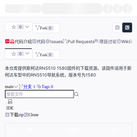
0
0
Fork
代码
介绍
代码
Issues
Pull Requests
项目讨论
Wiki
0
0
Fork
本仓库提供斯柯达RNS510 1580固件的下载资源。该固件适用于斯
柯达车型中的RNS510导航系统，版本号为1580
main
分支
Tags
1
0
IDE
下载zip
Clone