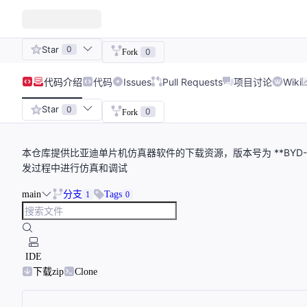
Star
0
0
Fork
代码
介绍
代码
Issues
Pull Requests
项目讨论
Wiki
Star
0
0
Fork
本仓库提供比亚迪单片机仿真器软件的下载资源，版本号为 **BYD-De
发过程中进行仿真和调试
main
分支
Tags
1
0
IDE
下载zip
Clone