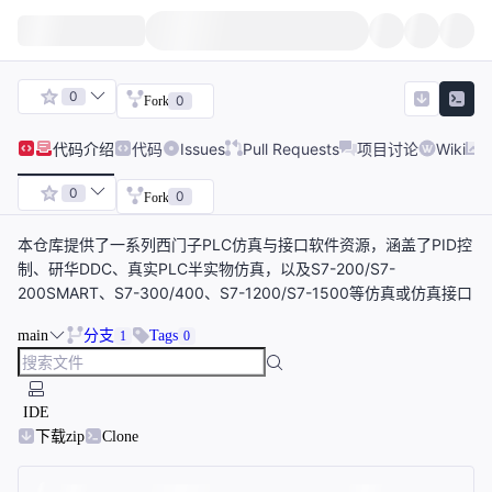
0
0
Fork
代码
介绍
代码
Issues
Pull Requests
项目讨论
Wiki
0
0
Fork
本仓库提供了一系列西门子PLC仿真与接口软件资源，涵盖了PID控
制、研华DDC、真实PLC半实物仿真，以及S7-200/S7-
200SMART、S7-300/400、S7-1200/S7-1500等仿真或仿真接口
main
分支
Tags
1
0
IDE
下载zip
Clone