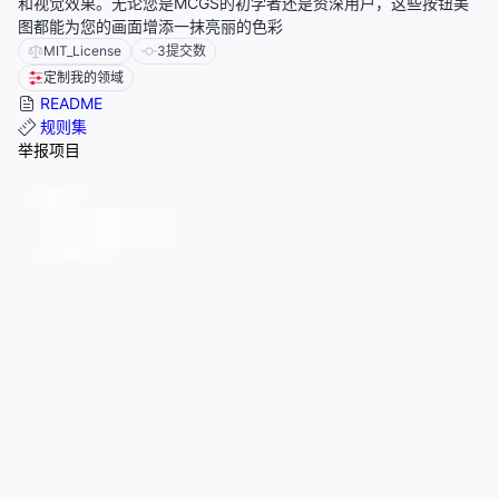
和视觉效果。无论您是MCGS的初学者还是资深用户，这些按钮美
图都能为您的画面增添一抹亮丽的色彩
MIT_License
3
提交数
定制我的领域
README
规则集
举报项目