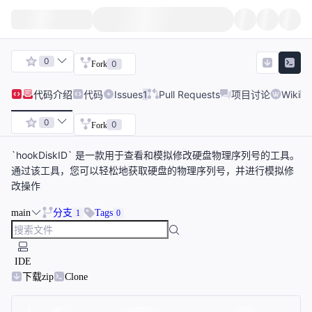
0
0
Fork
代码
介绍
代码
Issues
1
Pull Requests
项目讨论
Wiki
0
0
Fork
`hookDiskID` 是一款用于查看和模拟修改硬盘物理序列号的工具。
通过该工具，您可以轻松地获取硬盘的物理序列号，并进行模拟修
改操作
main
分支
Tags
1
0
IDE
下载zip
Clone