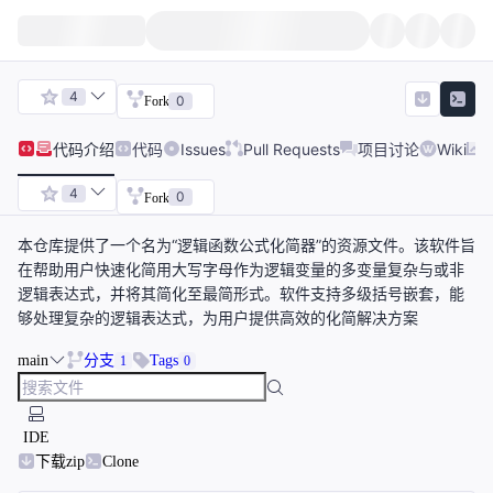
4
0
Fork
代码
介绍
代码
Issues
Pull Requests
项目讨论
Wiki
4
0
Fork
本仓库提供了一个名为“逻辑函数公式化简器”的资源文件。该软件旨
在帮助用户快速化简用大写字母作为逻辑变量的多变量复杂与或非
逻辑表达式，并将其简化至最简形式。软件支持多级括号嵌套，能
够处理复杂的逻辑表达式，为用户提供高效的化简解决方案
main
分支
Tags
1
0
IDE
下载zip
Clone