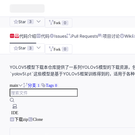
Star
3
0
Fork
代码
介绍
代码
Issues
Pull Requests
项目讨论
Wiki
Star
3
0
Fork
YOLOV5模型下载本仓库提供了一系列YOLOv5模型的下载资源，包括以下几种模型：
`yolov5l.pt`这些模型是基于YOLOv5框架训练得到的，适用于
main
分支
Tags
1
0
IDE
下载zip
Clone