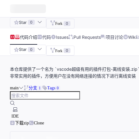
Star
0
0
Fork
代码
介绍
代码
Issues
Pull Requests
项目讨论
Wiki
Star
0
0
Fork
本仓库提供了一个名为 `vscode超级有用的插件打包-离线安装.zip` 的资
非常实用的插件，方便用户在没有网络连接的情况下进行离线安装
main
分支
Tags
1
0
IDE
下载zip
Clone