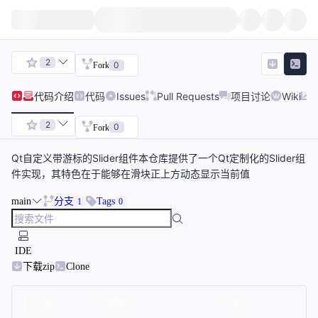
2
0
Fork
代码
介绍
代码
Issues
Pull Requests
项目讨论
Wiki
2
0
Fork
Qt自定义带游标的Slider组件本仓库提供了一个Qt定制化的Slider组
件实现，其特色在于能够在滑块正上方动态显示当前值
main
分支
Tags
1
0
IDE
下载zip
Clone