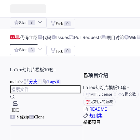
Star
3
0
Fork
代码
介绍
代码
Issues
Pull Requests
项目讨论
Wiki
Star
3
0
Fork
LaTex幻灯片模板10套+
项目介绍
main
分支
Tags
1
0
LaTex幻灯片模板10套+
MIT_License
3
提交数
定制我的领域
README
IDE
规则集
下载zip
Clone
举报项目