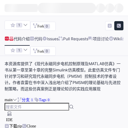
1
0
Fork
代码
介绍
代码
Issues
Pull Requests
项目讨论
Wiki
1
0
Fork
本资源库提供了《现代永磁同步电机控制原理及MATLAB仿真》一
书从第一章至第十章的完整Simulink仿真模型。此套仿真文件专门
针对学习和研究现代永磁同步电机（PMSM）控制技术的学者设
计。作者袁雷在书中深入浅出地介绍了PMSM的理论基础与先进控
制策略，而这些仿真案例正是理论知识的实践应用展现
main
分支
Tags
1
0
IDE
下载zip
Clone