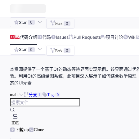
Star
0
0
Fork
代码
介绍
代码
Issues
Pull Requests
项目讨论
Wiki
Star
0
0
Fork
本资源提供了一个基于Qt的动态等待界面实现示例。该界面通过优
验。利用Qt的高级绘图系统，此项目深入展示了如何结合数学原理（特
态的UI元素
main
分支
Tags
1
0
IDE
下载zip
Clone