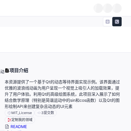
项目介绍
且动
本资源提供了一个基于Qt的动态等待界面实现示例。该界面通过
优雅的波浪线动画为用户呈现一个视觉上吸引人的加载效果，提
升了用户体验。利用Qt的高级绘图系统，此项目深入展示了如何
结合数学原理（特别是简谐运动中的sin和cos函数）以及Qt的图
形绘制API来创建复杂且动态的UI元素
MIT_License
3
提交数
定制我的领域
README