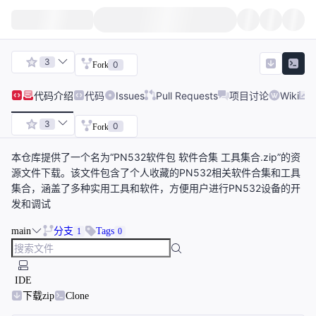
3
0
Fork
代码
介绍
代码
Issues
Pull Requests
项目讨论
Wiki
3
0
Fork
本仓库提供了一个名为“PN532软件包 软件合集 工具集合.zip”的资
源文件下载。该文件包含了个人收藏的PN532相关软件合集和工具
集合，涵盖了多种实用工具和软件，方便用户进行PN532设备的开
发和调试
main
分支
Tags
1
0
IDE
下载zip
Clone