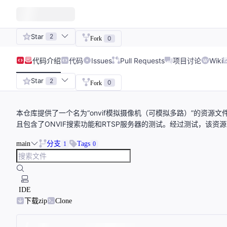
Star
2
0
Fork
代码
介绍
代码
Issues
Pull Requests
项目讨论
Wiki
Star
2
0
Fork
本仓库提供了一个名为“onvif模拟摄像机（可模拟多路）”的资源
且包含了ONVIF搜索功能和RTSP服务器的测试。经过测试，该资
main
分支
Tags
1
0
IDE
下载zip
Clone