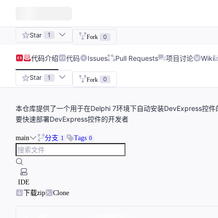
Star
1
0
Fork
代码
介绍
代码
Issues
Pull Requests
项目讨论
Wiki
Star
1
0
Fork
本仓库提供了一个用于在Delphi 7环境下自动安装DevExpr
要快速部署DevExpress控件的开发者
main
分支
Tags
1
0
IDE
下载zip
Clone