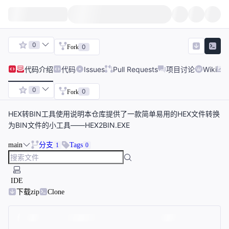
0
0
Fork
代码
介绍
代码
Issues
Pull Requests
项目讨论
Wiki
0
0
Fork
HEX转BIN工具使用说明本仓库提供了一款简单易用的HEX文件转换
为BIN文件的小工具——HEX2BIN.EXE
main
分支
Tags
1
0
IDE
下载zip
Clone