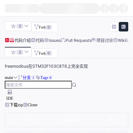
2
0
Fork
代码
介绍
代码
Issues
Pull Requests
项目讨论
Wiki
2
0
Fork
freemodbus在STM32F103C8T6上完全实现
main
分支
Tags
1
0
IDE
下载zip
Clone