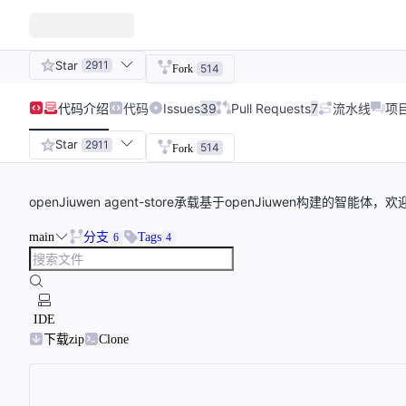
Star
2911
514
Fork
代码
介绍
代码
Issues
39
Pull Requests
7
流水线
项
Star
2911
514
Fork
openJiuwen agent-store承载基于openJiuwen构建的
main
分支
Tags
6
4
IDE
下载zip
Clone