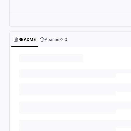
README
Apache-2.0