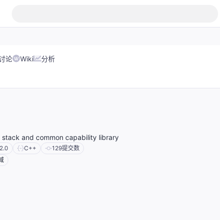
讨论
Wiki
分析
l stack and common capability library
2.0
C++
129
提交数
域