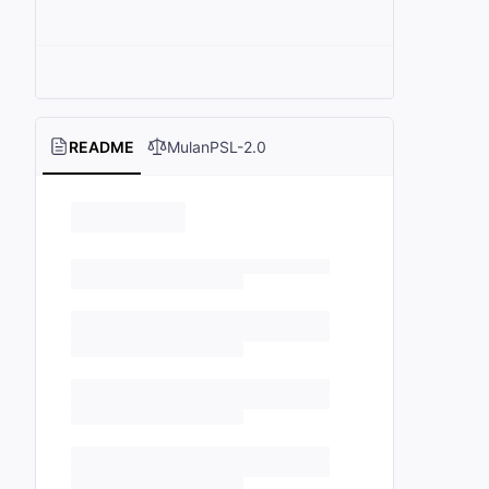
README
MulanPSL-2.0