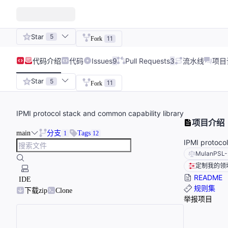
Star
5
11
Fork
代码
介绍
代码
Issues
9
Pull Requests
3
流水线
项目
Star
5
11
Fork
IPMI protocol stack and common capability library
项目介绍
main
分支
Tags
1
12
IPMI protoco
MulanPSL-
定制我的领
README
IDE
规则集
下载zip
Clone
举报项目