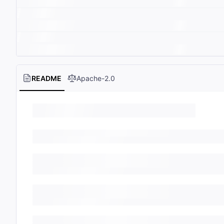
README
Apache-2.0