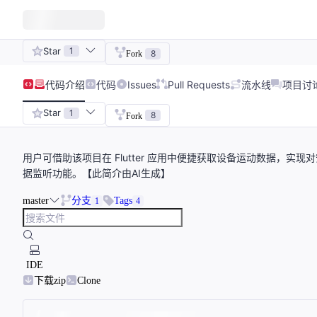
Star
1
8
Fork
代码
介绍
代码
Issues
Pull Requests
流水线
项目讨
Star
1
8
Fork
用户可借助该项目在 Flutter 应用中便捷获取设备运动数据，实
据监听功能。【此简介由AI生成】
master
分支
Tags
1
4
IDE
下载zip
Clone