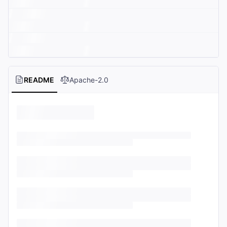
README
Apache-2.0