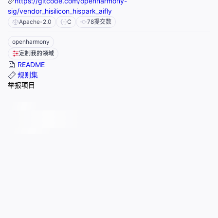
https://gitcode.com/openharmony-
sig/vendor_hisilicon_hispark_aifly
Apache-2.0
C
78
提交数
openharmony
定制我的领域
README
规则集
举报项目