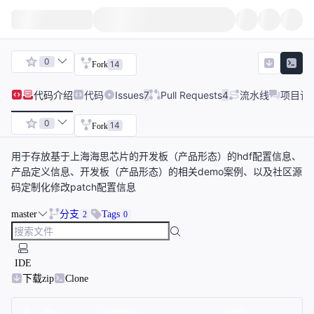
0
14
Fork
代码
介绍
代码
Issues
7
Pull Requests
4
流水线
项目讨
0
14
Fork
用于存放基于上海海思芯片的开发板（产品形态）的hdf配置信息、
产品定义信息、开发板（产品形态）的相关demo案例、以及社区源
码定制化修改patch配置信息
master
分支
Tags
2
0
IDE
下载zip
Clone