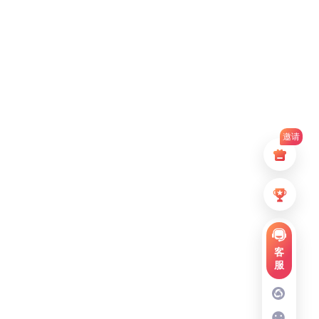
邀请
客
服