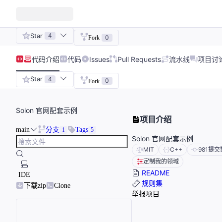
Star
4
0
Fork
代码
介绍
代码
Issues
Pull Requests
流水线
项目讨
Star
4
0
Fork
Solon 官网配套示例
项目介绍
main
分支
Tags
1
5
Solon 官网配套示例
MIT
C++
981
提交
定制我的领域
README
IDE
规则集
下载zip
Clone
举报项目