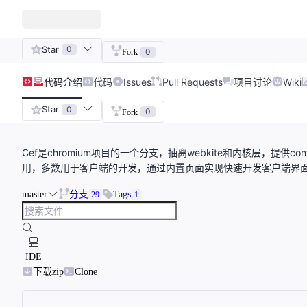
Star
0
0
Fork
代码
介绍
代码
Issues
Pull Requests
项目讨论
Wiki
Star
0
0
Fork
Cef是chromium项目的一个分支，抽离webkite和内核层，提供
用，多数用于客户端的开发，通过内置页面实现快速开发客户端界
master
分支
Tags
29
1
IDE
下载zip
Clone