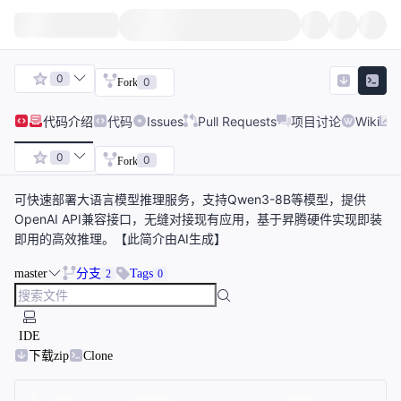
0
0
Fork
代码
介绍
代码
Issues
Pull Requests
项目讨论
Wiki
0
0
Fork
可快速部署大语言模型推理服务，支持Qwen3-8B等模型，提供
OpenAI API兼容接口，无缝对接现有应用，基于昇腾硬件实现即装
即用的高效推理。【此简介由AI生成】
master
分支
Tags
2
0
IDE
下载zip
Clone