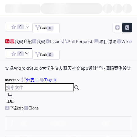
0
0
Fork
代码
介绍
代码
Issues
Pull Requests
项目讨论
Wiki
0
0
Fork
安卓AndroidStudio大学生交友聊天社交app设计毕业源码案例设计
master
分支
Tags
1
0
IDE
下载zip
Clone