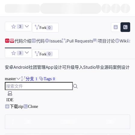
3
0
Fork
代码
介绍
代码
Issues
Pull Requests
项目讨论
Wiki
3
0
Fork
安卓Android社团管理App设计可升级导入Studio毕业源码案例设计
master
分支
Tags
1
0
IDE
下载zip
Clone