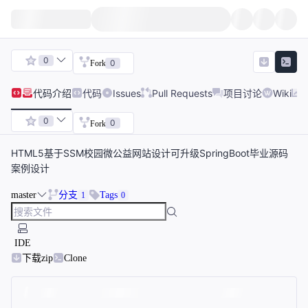
0
0
Fork
代码
介绍
代码
Issues
Pull Requests
项目讨论
Wiki
0
0
Fork
HTML5基于SSM校园微公益网站设计可升级SpringBoot毕业源码
案例设计
master
分支
Tags
1
0
IDE
下载zip
Clone