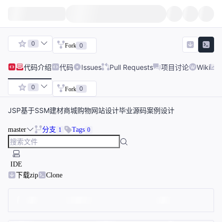
0
0
Fork
代码
介绍
代码
Issues
Pull Requests
项目讨论
Wiki
0
0
Fork
JSP基于SSM建材商城购物网站设计毕业源码案例设计
master
分支
Tags
1
0
IDE
下载zip
Clone