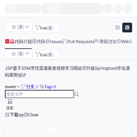
2
0
Fork
代码
介绍
代码
Issues
Pull Requests
项目讨论
Wiki
2
0
Fork
JSP基于SSM烹饪菜谱美食视频学习网站可升级Springboot毕业源
码案例设计
master
分支
Tags
1
0
IDE
下载zip
Clone