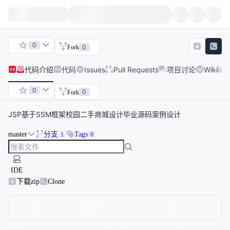
0
0
Fork
代码
介绍
代码
Issues
Pull Requests
项目讨论
Wiki
0
0
Fork
JSP基于SSM框架校园二手商城设计毕业源码案例设计
master
分支
Tags
1
0
IDE
下载zip
Clone