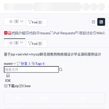
2
0
Fork
代码
介绍
代码
Issues
Pull Requests
项目讨论
Wiki
2
0
Fork
基于jsp+servlet+mysql鲜花销售购物商城设计毕业源码案例设计
master
分支
Tags
1
0
IDE
下载zip
Clone